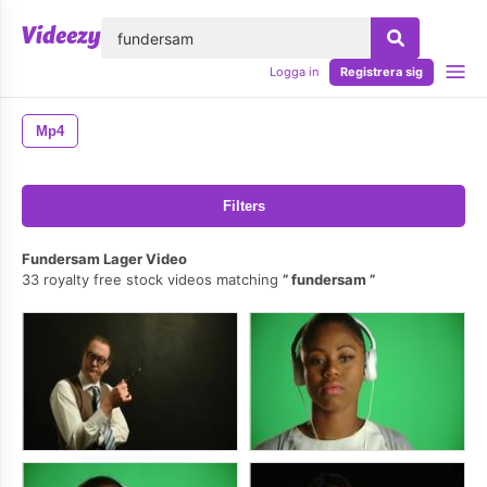
lose
Logga in
Registrera sig
Mp4
Filters
Fundersam Lager Video
33 royalty free stock videos matching
fundersam