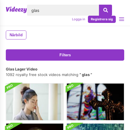
lose
Logga in
Registrera sig
Närbild
Filters
Glas Lager Video
1092 royalty free stock videos matching
glas