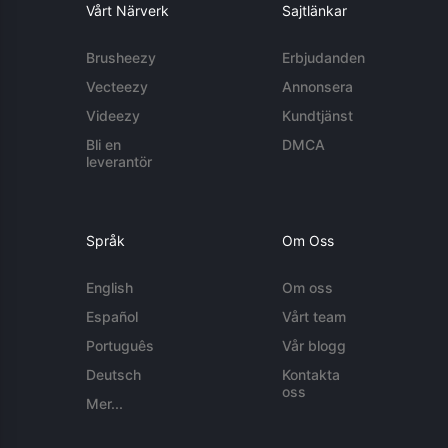
Vårt Närverk
Sajtlänkar
Brusheezy
Erbjudanden
Vecteezy
Annonsera
Videezy
Kundtjänst
Bli en
DMCA
leverantör
Språk
Om Oss
English
Om oss
Español
Vårt team
Português
Vår blogg
Deutsch
Kontakta
oss
Mer...