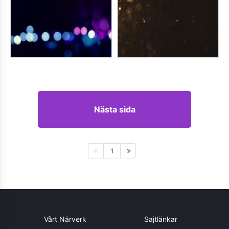
Nästa sida
1
Vårt Närverk
Sajtlänkar