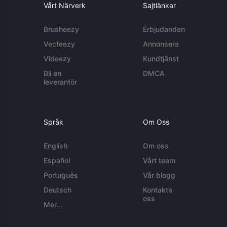
Vårt Närverk
Sajtlänkar
Brusheezy
Erbjudanden
Vecteezy
Annonsera
Videezy
Kundtjänst
Bli en
DMCA
leverantör
Språk
Om Oss
English
Om oss
Español
Vårt team
Português
Vår blogg
Deutsch
Kontakta
oss
Mer...