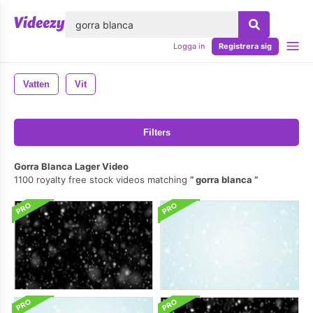
lose
Logga in
Registrera sig
Vatten
Vit
Filters
Gorra Blanca Lager Video
1100 royalty free stock videos matching
gorra blanca