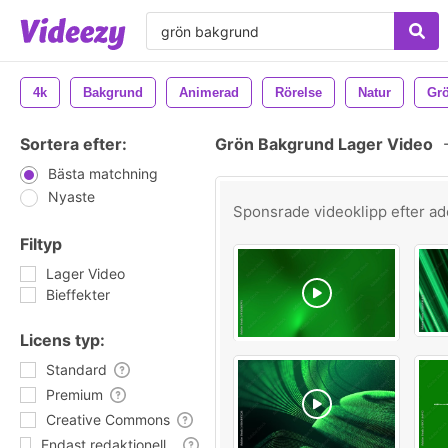
4k
Bakgrund
Animerad
Rörelse
Natur
Gr
Sortera efter:
Grön Bakgrund Lager Video
Bästa matchning
Nyaste
Sponsrade videoklipp efter
ad
Filtyp
Lager Video
Bieffekter
Licens typ:
Standard
Premium
Creative Commons
Endast redaktionell