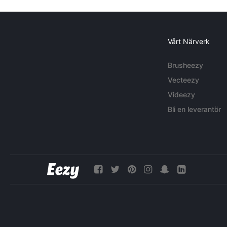
Vårt Närverk
Brusheezy
Vecteezy
Videezy
Bli en leverantör