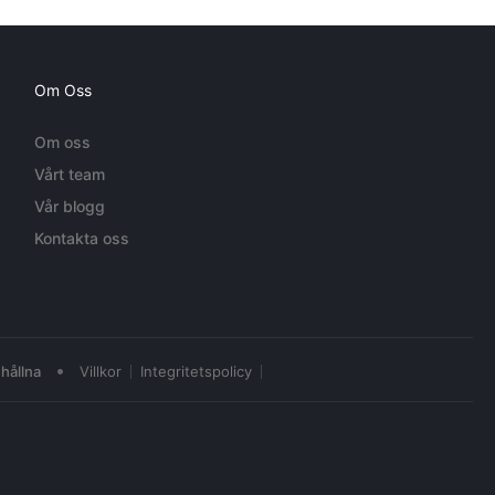
Om Oss
Om oss
Vårt team
Vår blogg
Kontakta oss
•
hållna
Villkor
Integritetspolicy