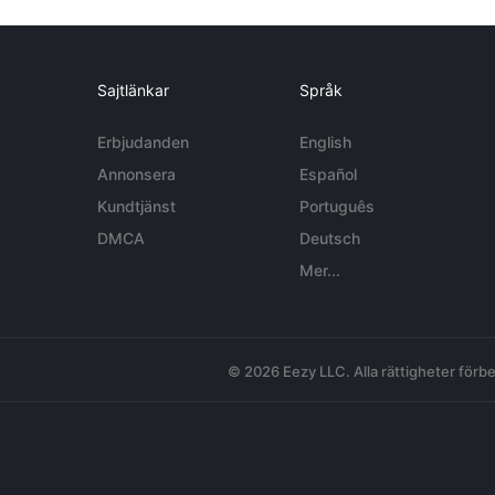
Sajtlänkar
Språk
Erbjudanden
English
Annonsera
Español
Kundtjänst
Português
DMCA
Deutsch
Mer...
© 2026 Eezy LLC. Alla rättigheter förbe