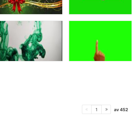
av 452
1