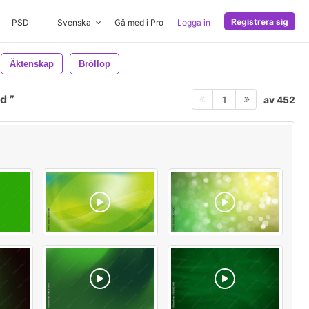
Registrera sig
PSD
Svenska
Gå med i Pro
Logga in
Äktenskap
Bröllop
nd
av 452
1