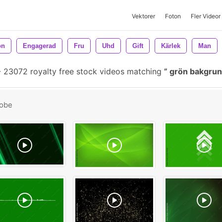
Vektorer
Foton
Fler Videor
ön
Engagerad
Fru
Uhd
Gift
Kärlek
Man
-
23072 royalty free stock videos matching
grön bakgru
obe