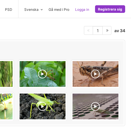
Registrera sig
PSD
Svenska
Gå med i Pro
Logga in
av 34
1