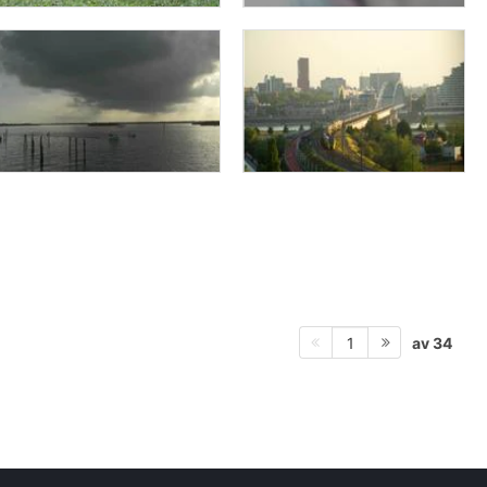
av 34
1