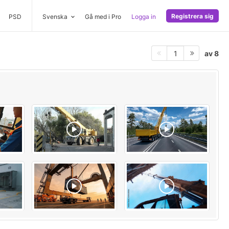
Registrera sig
PSD
Svenska
Gå med i Pro
Logga in
av 8
1