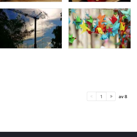
av 8
1