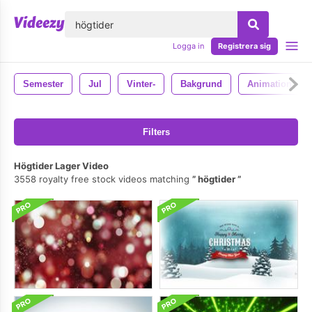
lose
Logga in
Registrera sig
Semester
Jul
Vinter-
Bakgrund
Animation
Filters
Högtider Lager Video
3558 royalty free stock videos matching
högtider