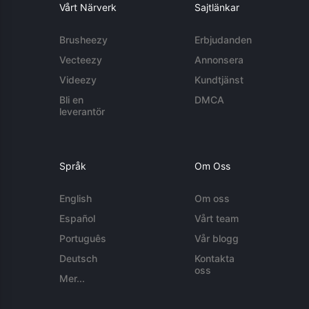
Vårt Närverk
Sajtlänkar
Brusheezy
Erbjudanden
Vecteezy
Annonsera
Videezy
Kundtjänst
Bli en
DMCA
leverantör
Språk
Om Oss
English
Om oss
Español
Vårt team
Português
Vår blogg
Deutsch
Kontakta
oss
Mer...