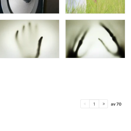
av 70
1