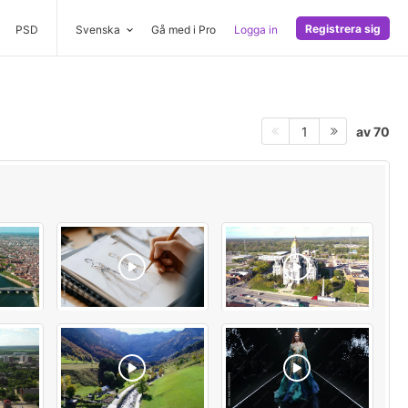
Registrera sig
PSD
Svenska
Gå med i Pro
Logga in
av 70
1