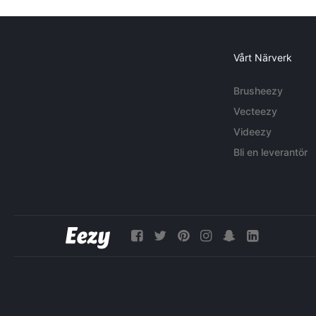
Vårt Närverk
Brusheezy
Vecteezy
Videezy
Bli en leverantör