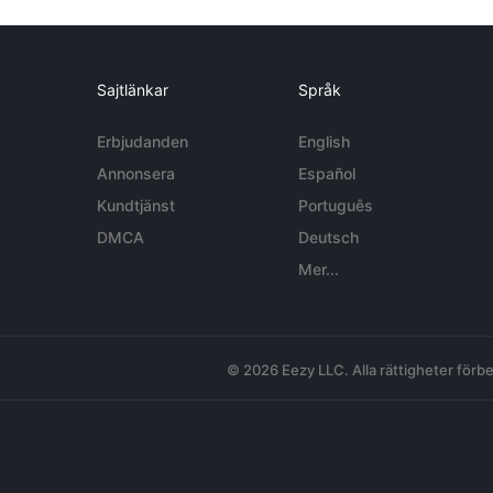
Sajtlänkar
Språk
Erbjudanden
English
Annonsera
Español
Kundtjänst
Português
DMCA
Deutsch
Mer...
© 2026 Eezy LLC. Alla rättigheter förbe