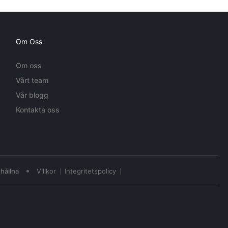
Om Oss
Om oss
Vårt team
Vår blogg
Kontakta oss
•
hållna
Villkor
Integritetspolicy