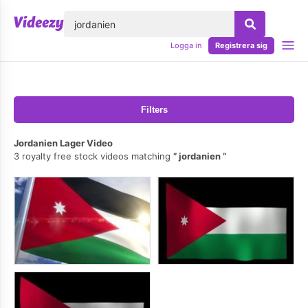
lose
Logga in
Registrera sig
Filters
Jordanien Lager Video
3 royalty free stock videos matching
jordanien