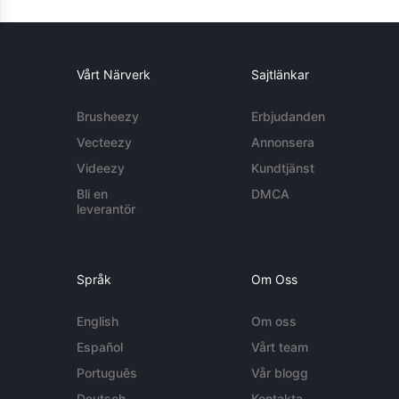
Vårt Närverk
Sajtlänkar
Brusheezy
Erbjudanden
Vecteezy
Annonsera
Videezy
Kundtjänst
Bli en
DMCA
leverantör
Språk
Om Oss
English
Om oss
Español
Vårt team
Português
Vår blogg
Deutsch
Kontakta