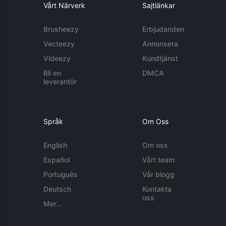
Vårt Närverk
Sajtlänkar
Brusheezy
Erbjudanden
Vecteezy
Annonsera
Videezy
Kundtjänst
Bli en
DMCA
leverantör
Språk
Om Oss
English
Om oss
Español
Vårt team
Português
Vår blogg
Deutsch
Kontakta
oss
Mer...