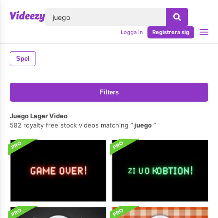
lose
Logga in
Registrera sig
Spel
Filters
Juego Lager Video
582 royalty free stock videos matching
juego