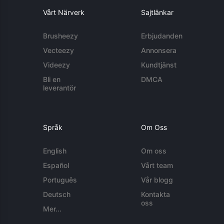
Vårt Närverk
Sajtlänkar
Brusheezy
Erbjudanden
Vecteezy
Annonsera
Videezy
Kundtjänst
Bli en
DMCA
leverantör
Språk
Om Oss
English
Om oss
Español
Vårt team
Português
Vår blogg
Deutsch
Kontakta
oss
Mer...