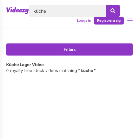
lose
Logga in
Registrera sig
Filters
Küche Lager Video
0 royalty free stock videos matching
küche