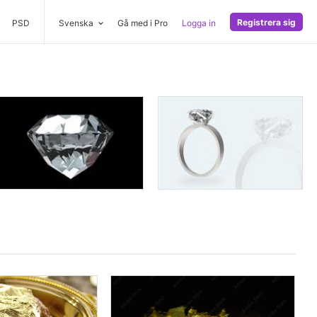
Registrera sig
PSD
Svenska
Gå med i Pro
Logga in