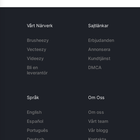
Vårt Närverk
Sajtlänkar
Brusheezy
Erbjudanden
Vecteezy
Annonsera
Videezy
Kundtjänst
Bli en
DMCA
leverantör
Språk
Om Oss
English
Om oss
Español
Vårt team
Português
Vår blogg
Deutsch
Kontakta