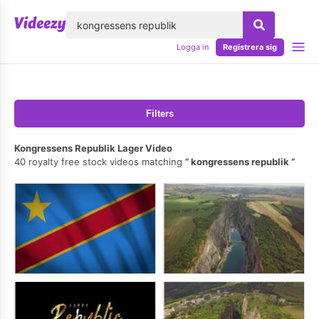
lose
Logga in
Registrera sig
Filters
Kongressens Republik Lager Video
40 royalty free stock videos matching
kongressens republik