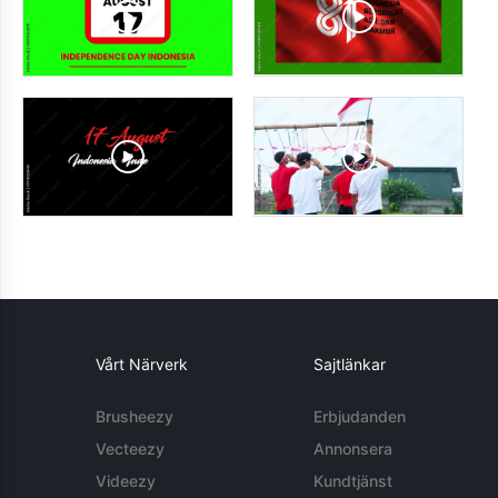
Vårt Närverk
Sajtlänkar
Brusheezy
Erbjudanden
Vecteezy
Annonsera
Videezy
Kundtjänst