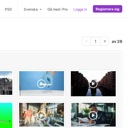
Registrera sig
PSD
Svenska
Gå med i Pro
Logga in
av 28
1