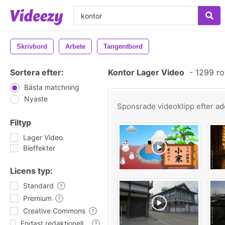
Skrivbord
Arbete
Tangentbord
Sortera efter:
Kontor Lager Video
-
1299 ro
Bästa matchning
Nyaste
Sponsrade videoklipp efter
ad
Filtyp
Lager Video
Bieffekter
Licens typ:
Standard
Premium
Creative Commons
Endast redaktionell