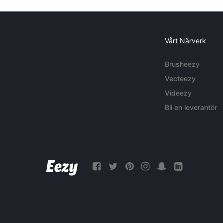
Vårt Närverk
Brusheezy
Vecteezy
Videezy
Bli en leverantör