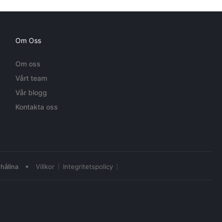
Om Oss
Om oss
Vårt team
Vår blogg
Kontakta oss
•
hållna
Villkor
Integritetspolicy