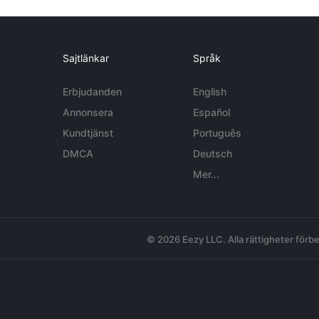
Sajtlänkar
Språk
Erbjudanden
English
Annonsera
Español
Kundtjänst
Português
DMCA
Deutsch
Mer...
© 2026 Eezy LLC. Alla rättigheter förbe