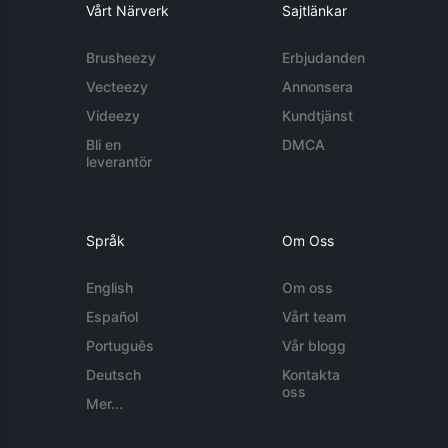
Vårt Närverk
Sajtlänkar
Brusheezy
Erbjudanden
Vecteezy
Annonsera
Videezy
Kundtjänst
Bli en
DMCA
leverantör
Språk
Om Oss
English
Om oss
Español
Vårt team
Português
Vår blogg
Deutsch
Kontakta
oss
Mer...