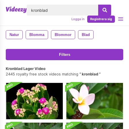
lose
Logga in
Registrera sig
Natur
Blomma
Blommor
Blad
Filters
Kronblad Lager Video
2445 royalty free stock videos matching
kronblad