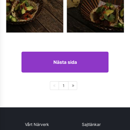
Nästa sida
1
Vårt Närverk
Sajtlänkar