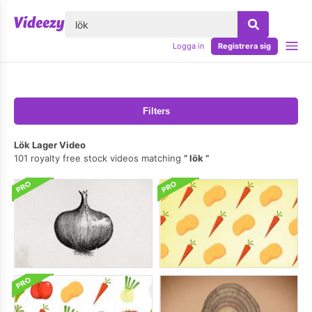
lose
Logga in
Registrera sig
Filters
Lök Lager Video
101 royalty free stock videos matching
lök