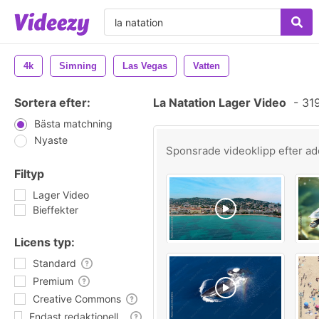
4k
Simning
Las Vegas
Vatten
Sortera efter:
La Natation Lager Video
-
319
Bästa matchning
Nyaste
Sponsrade videoklipp efter
ad
Filtyp
Lager Video
Bieffekter
Licens typ:
Standard
Premium
Creative Commons
Endast redaktionell