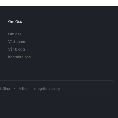
Om Oss
Om oss
Vårt team
Vår blogg
Kontakta oss
•
hållna
Villkor
Integritetspolicy