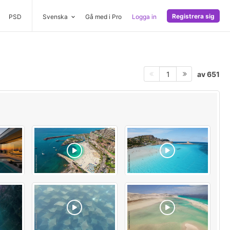
Registrera sig
PSD
Svenska
Gå med i Pro
Logga in
av 651
1