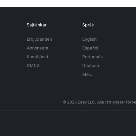
Sajtlänkar
Språk
Erbjudanden
English
Annonsera
Español
Kundtjänst
Português
DMCA
Deutsch
Mer...
© 2026 Eezy LLC. Alla rättigheter förbe