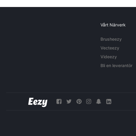
Vårt Närverk
Brusheezy
Vecteezy
Videezy
Bli en leverantör