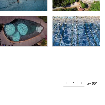
av 651
1