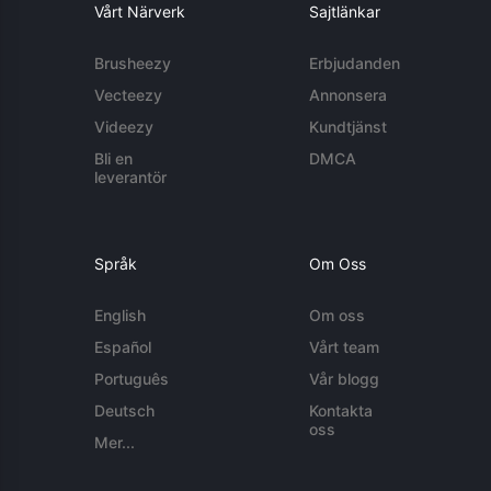
Vårt Närverk
Sajtlänkar
Brusheezy
Erbjudanden
Vecteezy
Annonsera
Videezy
Kundtjänst
Bli en
DMCA
leverantör
Språk
Om Oss
English
Om oss
Español
Vårt team
Português
Vår blogg
Deutsch
Kontakta
oss
Mer...