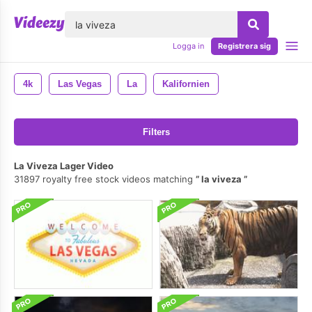
lose
Logga in
Registrera sig
4k
Las Vegas
La
Kalifornien
Filters
La Viveza Lager Video
31897 royalty free stock videos matching
la viveza