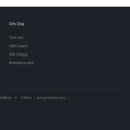
Om Oss
Om oss
Vårt team
Vår blogg
Kontakta oss
•
hållna
Villkor
Integritetspolicy