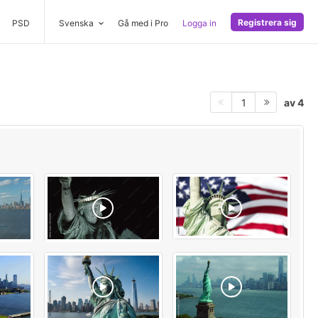
Registrera sig
PSD
Svenska
Gå med i Pro
Logga in
av 4
1