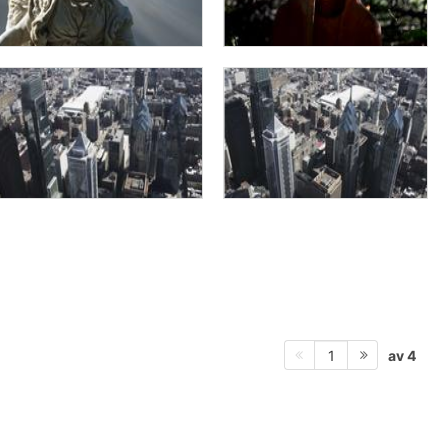
av 4
1