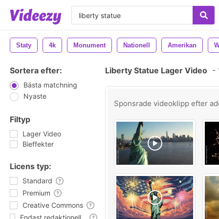
Staty
4k
Monument
Nationell
Amerikan
W
Sortera efter:
Liberty Statue Lager Video
-
Bästa matchning
Nyaste
Sponsrade videoklipp efter
ad
Filtyp
Lager Video
Bieffekter
Licens typ:
Standard
Premium
Creative Commons
Endast redaktionell