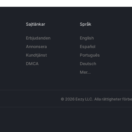
Sajtlänkar
Språk
Erbjudanden
English
Annonsera
Español
Kundtjänst
Português
DMCA
Deutsch
Mer...
© 2026 Eezy LLC. Alla rättigheter förbe