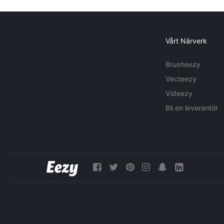
Vårt Närverk
Brusheezy
Vecteezy
Videezy
Bli en leverantör