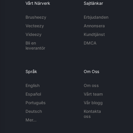
Vårt Närverk
Sajtlänkar
Brusheezy
Erbjudanden
Vecteezy
Annonsera
Videezy
Kundtjänst
Bli en
DMCA
leverantör
Språk
Om Oss
English
Om oss
Español
Vårt team
Português
Vår blogg
Deutsch
Kontakta
oss
Mer...