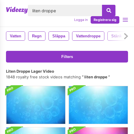
lose
Logga in
Registrera sig
Vatten
Regn
Släppa
Vattendroppe
Stänk
Filters
Liten Droppe Lager Video
1848 royalty free stock videos matching
liten droppe