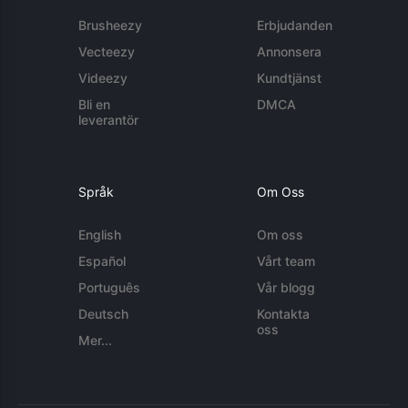
Brusheezy
Erbjudanden
Vecteezy
Annonsera
Videezy
Kundtjänst
Bli en
DMCA
leverantör
Språk
Om Oss
English
Om oss
Español
Vårt team
Português
Vår blogg
Deutsch
Kontakta
oss
Mer...