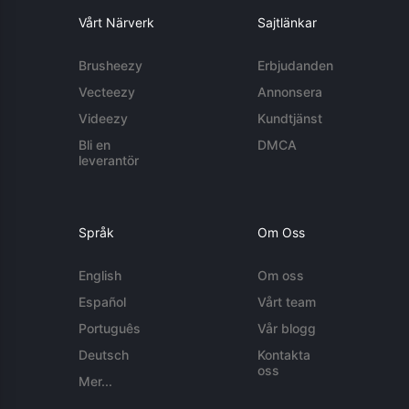
Vårt Närverk
Sajtlänkar
Brusheezy
Erbjudanden
Vecteezy
Annonsera
Videezy
Kundtjänst
Bli en
DMCA
leverantör
Språk
Om Oss
English
Om oss
Español
Vårt team
Português
Vår blogg
Deutsch
Kontakta
oss
Mer...