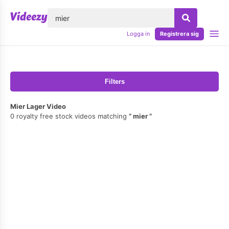
lose
Logga in
Registrera sig
Filters
Mier Lager Video
0 royalty free stock videos matching
mier