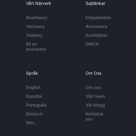
Vårt Närverk
Sajtlänkar
Brusheezy
Erbjudanden
Vecteezy
Annonsera
Videezy
Kundtjänst
Bli en
DMCA
leverantör
Språk
Om Oss
English
Om oss
Español
Vårt team
Português
Vår blogg
Deutsch
Kontakta
oss
Mer...