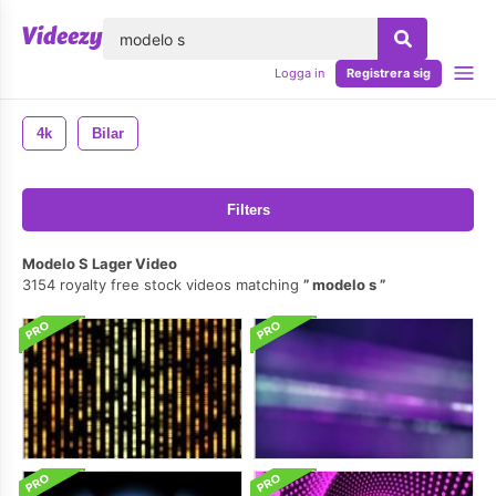
lose
Logga in
Registrera sig
4k
Bilar
Filters
Modelo S Lager Video
3154 royalty free stock videos matching
modelo s