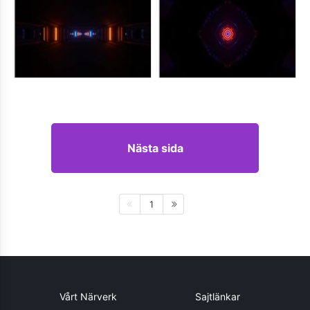
Nästa sida
1
Vårt Närverk
Sajtlänkar