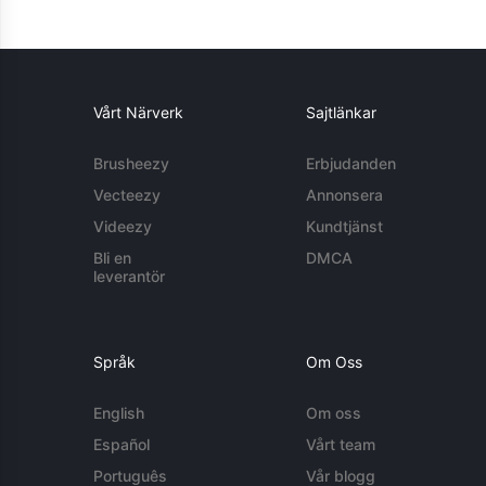
Vårt Närverk
Sajtlänkar
Brusheezy
Erbjudanden
Vecteezy
Annonsera
Videezy
Kundtjänst
Bli en
DMCA
leverantör
Språk
Om Oss
English
Om oss
Español
Vårt team
Português
Vår blogg