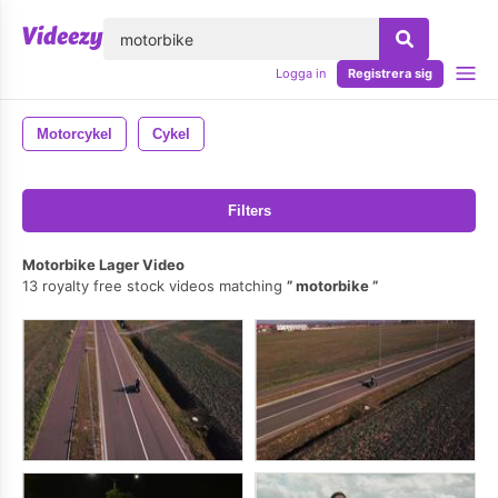
lose
Logga in
Registrera sig
Motorcykel
Cykel
Filters
Motorbike Lager Video
13 royalty free stock videos matching
motorbike