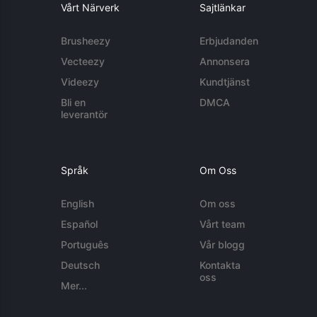
Vårt Närverk
Sajtlänkar
Brusheezy
Erbjudanden
Vecteezy
Annonsera
Videezy
Kundtjänst
Bli en
DMCA
leverantör
Språk
Om Oss
English
Om oss
Español
Vårt team
Português
Vår blogg
Deutsch
Kontakta
oss
Mer...