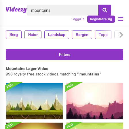
lose
Logga in
Registrera sig
Berg
Natur
Landskap
Bergen
Topp
Natio
Filters
Mountains Lager Video
990 royalty free stock videos matching
mountains