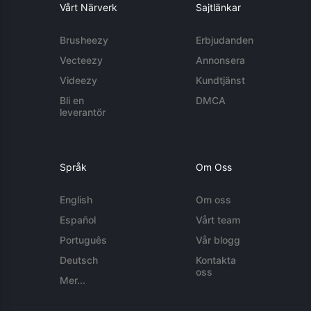
Vårt Närverk
Sajtlänkar
Brusheezy
Erbjudanden
Vecteezy
Annonsera
Videezy
Kundtjänst
Bli en
DMCA
leverantör
Språk
Om Oss
English
Om oss
Español
Vårt team
Português
Vår blogg
Deutsch
Kontakta
oss
Mer...