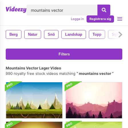
lose
Logga in
Registrera sig
Berg
Natur
Snö
Landskap
Topp
Stjärnor
Filters
Mountains Vector Lager Video
990 royalty free stock videos matching
mountains vector