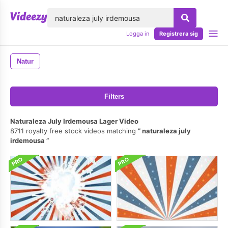
lose
Logga in
Registrera sig
Natur
Filters
Naturaleza July Irdemousa Lager Video
8711 royalty free stock videos matching
naturaleza july
irdemousa