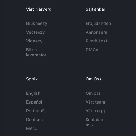
Vårt Närverk
Sajtlänkar
Brusheezy
Erbjudanden
Vecteezy
Annonsera
Videezy
Kundtjänst
Bli en
DMCA
leverantör
Språk
Om Oss
English
Om oss
Español
Vårt team
Português
Vår blogg
Deutsch
Kontakta
oss
Mer...