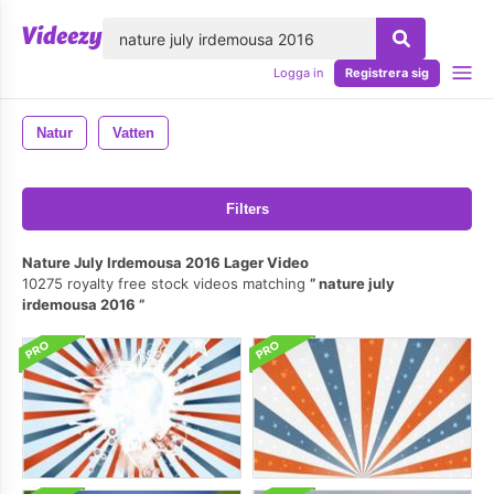
lose
Logga in
Registrera sig
Natur
Vatten
Filters
Nature July Irdemousa 2016 Lager Video
10275 royalty free stock videos matching
nature july
irdemousa 2016