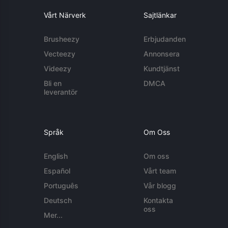
Vårt Närverk
Sajtlänkar
Brusheezy
Erbjudanden
Vecteezy
Annonsera
Videezy
Kundtjänst
Bli en
DMCA
leverantör
Språk
Om Oss
English
Om oss
Español
Vårt team
Português
Vår blogg
Deutsch
Kontakta
oss
Mer...