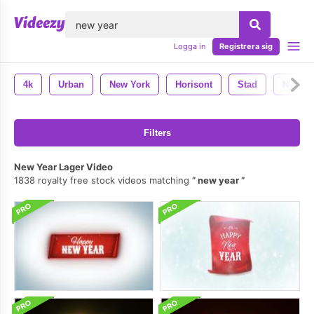
lose
Logga in
Registrera sig
4k
Urban
New York
Horisont
Stad
Nyc
Filters
New Year Lager Video
1838 royalty free stock videos matching
new year