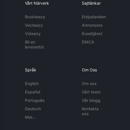
Vårt Närverk
Sajtlänkar
Brusheezy
Erbjudanden
Vecteezy
Annonsera
Videezy
Kundtjänst
Bli en
DMCA
leverantör
Språk
Om Oss
English
Om oss
Español
Vårt team
Português
Vår blogg
Deutsch
Kontakta
oss
Mer...