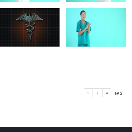
av 2
1