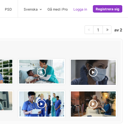
Registrera sig
PSD
Svenska
Gå med i Pro
Logga in
av 2
1