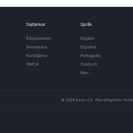
Sajtlänkar
Språk
Erbjudanden
English
Annonsera
Español
Kundtjänst
Português
DMCA
Deutsch
Mer...
© 2026 Eezy LLC. Alla rättigheter förbe