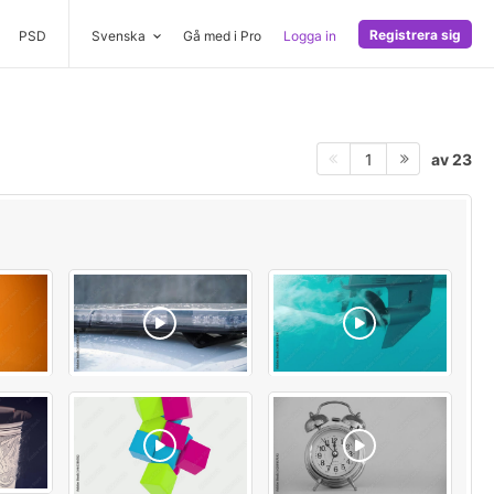
Registrera sig
PSD
Svenska
Gå med i Pro
Logga in
av 23
1