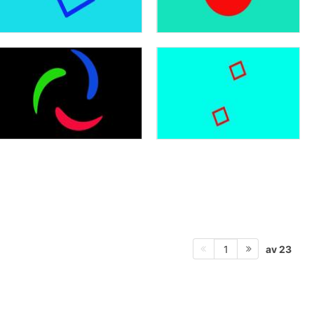
av 23
1