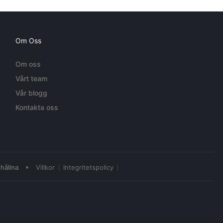
Om Oss
Om oss
Vårt team
Vår blogg
Kontakta oss
•
hållna
Villkor
Integritetspolicy