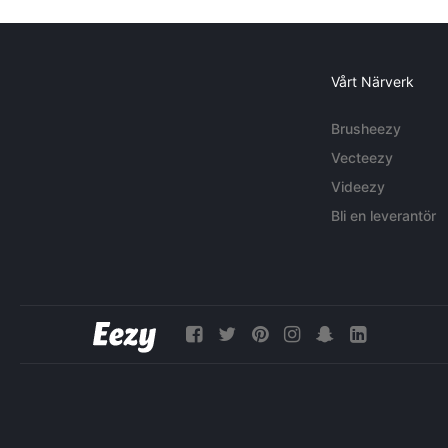
Vårt Närverk
Brusheezy
Vecteezy
Videezy
Bli en leverantör