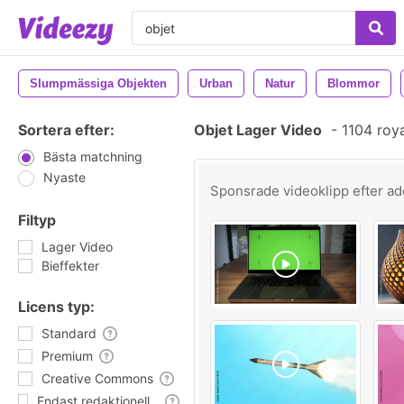
Slumpmässiga Objekten
Urban
Natur
Blommor
Sortera efter:
Objet Lager Video
-
1104 roya
Bästa matchning
Nyaste
Sponsrade videoklipp efter
ad
Filtyp
Lager Video
Bieffekter
Licens typ:
Standard
Premium
Creative Commons
Endast redaktionell