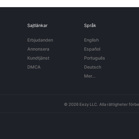
Sajtlänkar
Språk
Erbjudanden
English
Annonsera
Español
Kundtjänst
Português
DMCA
Deutsch
Mer...
© 2026 Eezy LLC. Alla rättigheter förbe