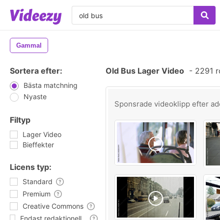
Gammal
Sortera efter:
Old Bus Lager Video
-
2291 r
Bästa matchning
Nyaste
Sponsrade videoklipp efter
ad
Filtyp
Lager Video
Bieffekter
Licens typ:
Standard
Premium
Creative Commons
Endast redaktionell