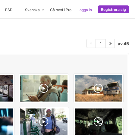
Registrera sig
PSD
Svenska
Gå med i Pro
Logga in
av 45
1