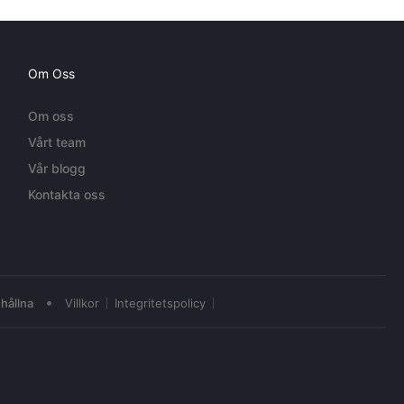
Om Oss
Om oss
Vårt team
Vår blogg
Kontakta oss
•
hållna
Villkor
Integritetspolicy