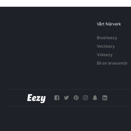
Vårt Närverk
Brusheezy
Vecteezy
Videezy
Bli en leverantör