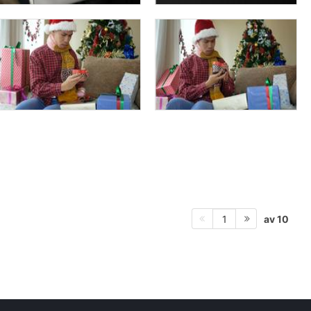
av 10
1