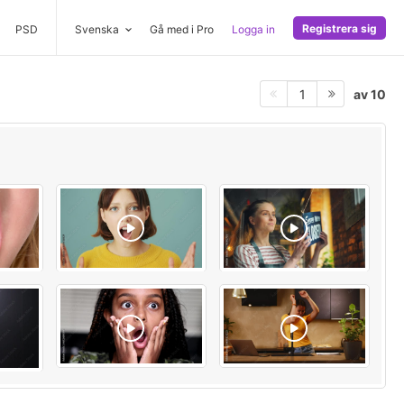
Registrera sig
PSD
Svenska
Gå med i Pro
Logga in
av 10
1