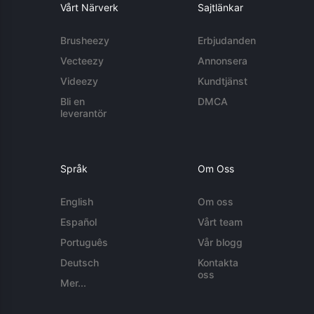
Vårt Närverk
Sajtlänkar
Brusheezy
Erbjudanden
Vecteezy
Annonsera
Videezy
Kundtjänst
Bli en
DMCA
leverantör
Språk
Om Oss
English
Om oss
Español
Vårt team
Português
Vår blogg
Deutsch
Kontakta
oss
Mer...