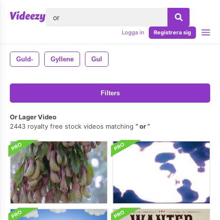
lose
Logga in
Registrera sig
Guld-
Gyllene
Gul
Filters
Or Lager Video
2443 royalty free stock videos matching
or