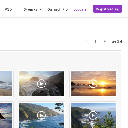
Registrera sig
PSD
Svenska
Gå med i Pro
Logga in
av 34
1