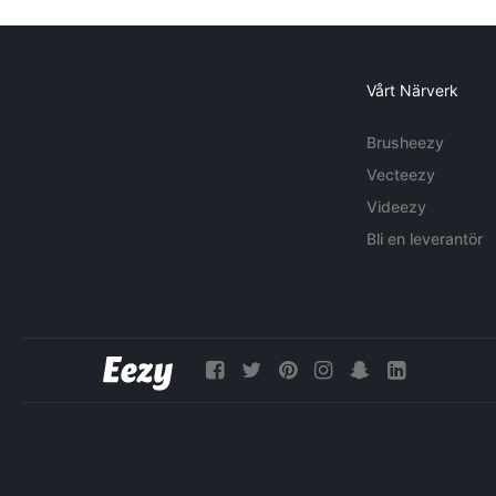
Vårt Närverk
Brusheezy
Vecteezy
Videezy
Bli en leverantör