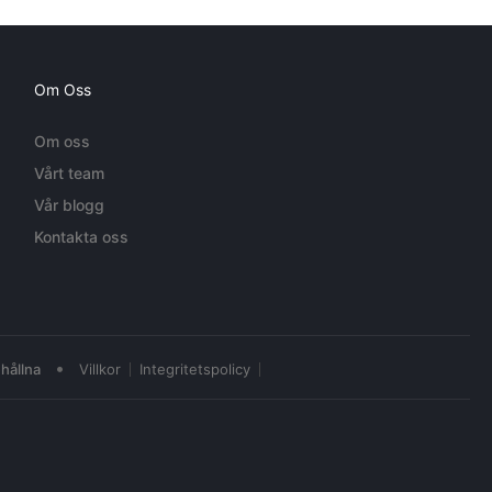
Om Oss
Om oss
Vårt team
Vår blogg
Kontakta oss
•
hållna
Villkor
Integritetspolicy