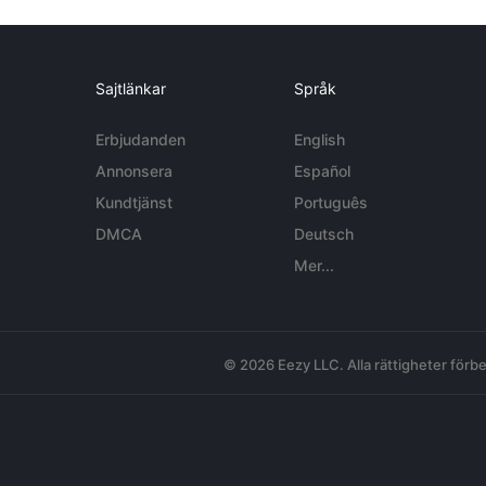
Sajtlänkar
Språk
Erbjudanden
English
Annonsera
Español
Kundtjänst
Português
DMCA
Deutsch
Mer...
© 2026 Eezy LLC. Alla rättigheter förbe