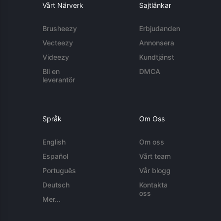
Vårt Närverk
Sajtlänkar
Brusheezy
Erbjudanden
Vecteezy
Annonsera
Videezy
Kundtjänst
Bli en
DMCA
leverantör
Språk
Om Oss
English
Om oss
Español
Vårt team
Português
Vår blogg
Deutsch
Kontakta
oss
Mer...