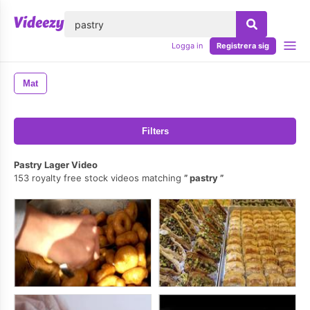
lose
Logga in
Registrera sig
Mat
Filters
Pastry Lager Video
153 royalty free stock videos matching
pastry