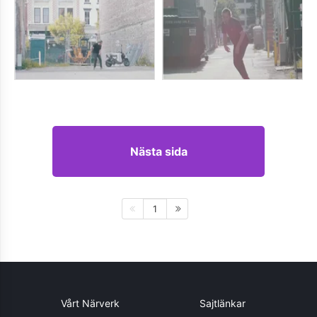
Nästa sida
1
Vårt Närverk
Sajtlänkar