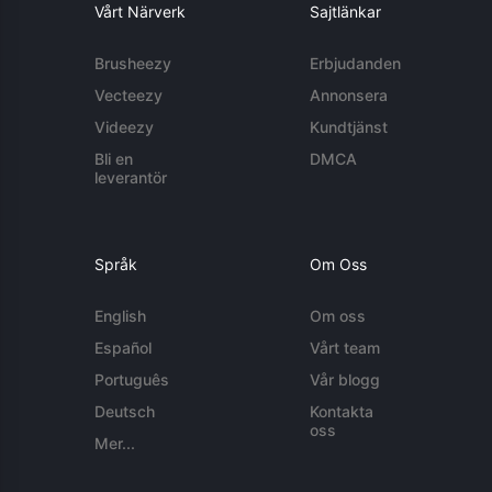
Vårt Närverk
Sajtlänkar
Brusheezy
Erbjudanden
Vecteezy
Annonsera
Videezy
Kundtjänst
Bli en
DMCA
leverantör
Språk
Om Oss
English
Om oss
Español
Vårt team
Português
Vår blogg
Deutsch
Kontakta
oss
Mer...