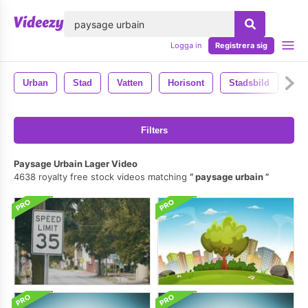
lose
Logga in
Registrera sig
Urban
Stad
Vatten
Horisont
Stadsbild
Tra
Filters
Paysage Urbain Lager Video
4638 royalty free stock videos matching
paysage urbain