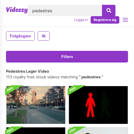
lose
Logga in
Registrera sig
Fotgängare
4k
Filters
Pedestres Lager Video
113 royalty free stock videos matching
pedestres