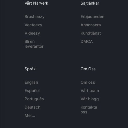
Vårt Närverk
Sajtlänkar
Brusheezy
Erbjudanden
Vecteezy
Annonsera
Videezy
Kundtjänst
Bli en
DMCA
leverantör
Språk
Om Oss
English
Om oss
Español
Vårt team
Português
Vår blogg
Deutsch
Kontakta
oss
Mer...