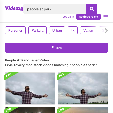
lose
Logga in
Registrera sig
Personer
Parkera
Urban
4k
Vatten
Strand
Filters
People At Park Lager Video
6845 royalty free stock videos matching
people at park