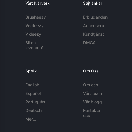
Vårt Närverk
Sajtlänkar
Brusheezy
Erbjudanden
Vecteezy
Annonsera
Videezy
Kundtjänst
Bli en
DMCA
leverantör
Språk
Om Oss
English
Om oss
Español
Vårt team
Português
Vår blogg
Deutsch
Kontakta
oss
Mer...