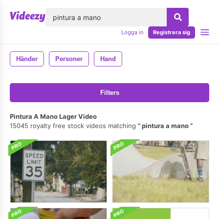
lose
Logga in
Registrera sig
Händer
Personer
Hand
Filters
Pintura A Mano Lager Video
15045 royalty free stock videos matching
pintura a mano