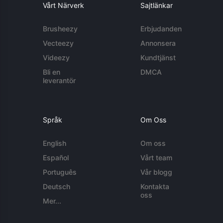
Vårt Närverk
Sajtlänkar
Brusheezy
Erbjudanden
Vecteezy
Annonsera
Videezy
Kundtjänst
Bli en
DMCA
leverantör
Språk
Om Oss
English
Om oss
Español
Vårt team
Português
Vår blogg
Deutsch
Kontakta
oss
Mer...