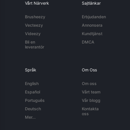
Vårt Närverk
Sajtlänkar
Brusheezy
Erbjudanden
Vecteezy
Annonsera
Videezy
Kundtjänst
Bli en
DMCA
leverantör
Språk
Om Oss
English
Om oss
Español
Vårt team
Português
Vår blogg
Deutsch
Kontakta
oss
Mer...