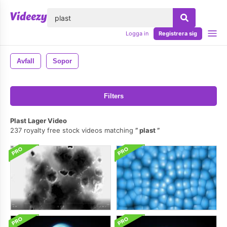
lose
Logga in
Registrera sig
Avfall
Sopor
Filters
Plast Lager Video
237 royalty free stock videos matching
plast