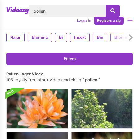
lose
Logga in
Registrera sig
Natur
Blomma
Bi
Insekt
Bin
Blommor
Filters
Pollen Lager Video
108 royalty free stock videos matching
pollen