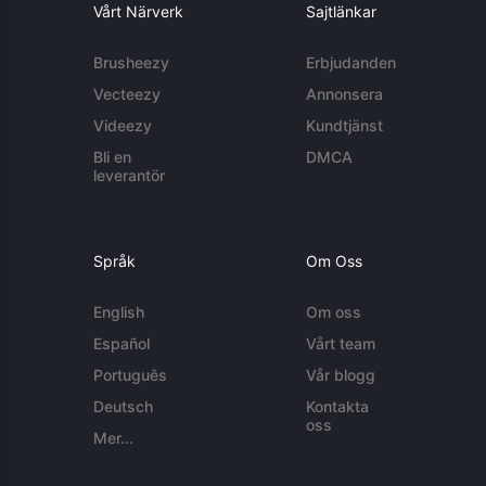
Vårt Närverk
Sajtlänkar
Brusheezy
Erbjudanden
Vecteezy
Annonsera
Videezy
Kundtjänst
Bli en
DMCA
leverantör
Språk
Om Oss
English
Om oss
Español
Vårt team
Português
Vår blogg
Deutsch
Kontakta
oss
Mer...