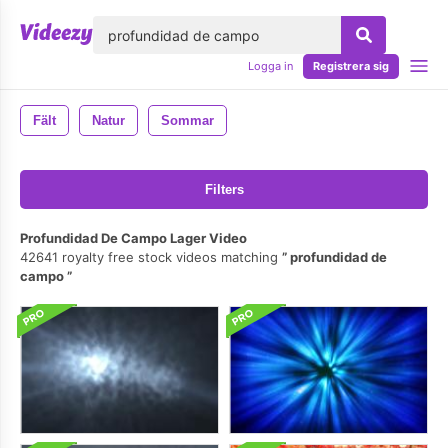
lose
Logga in
Registrera sig
Fält
Natur
Sommar
Filters
Profundidad De Campo Lager Video
42641 royalty free stock videos matching
profundidad de
campo