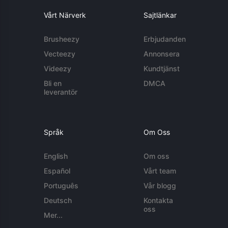
Vårt Närverk
Sajtlänkar
Brusheezy
Erbjudanden
Vecteezy
Annonsera
Videezy
Kundtjänst
Bli en
DMCA
leverantör
Språk
Om Oss
English
Om oss
Español
Vårt team
Português
Vår blogg
Deutsch
Kontakta
oss
Mer...