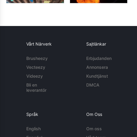
Vårt Närverk
Sajtlänkar
Brusheezy
Erbjudanden
Vecteezy
Annonsera
Videezy
Kundtjänst
Bli en
DMCA
leverantör
Språk
Om Oss
English
Om oss