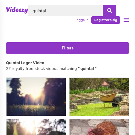
lose
Logga in
Registrera sig
Filters
Quintal Lager Video
27 royalty free stock videos matching
quintal