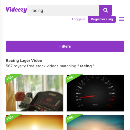
lose
Logga in
Registrera sig
Filters
Racing Lager Video
567 royalty free stock videos matching
racing