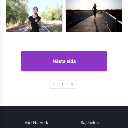
Nästa sida
1
Vårt Närverk
Sajtlänkar