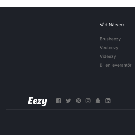
Vårt Närverk
Brusheezy
Vecteezy
Videezy
Bli en leverantör