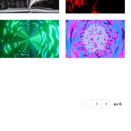
av 6
1